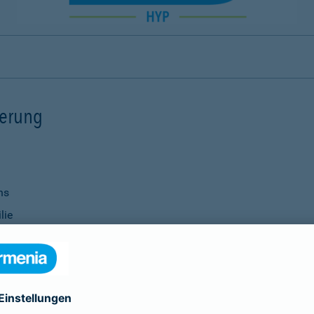
ierung
ns
lie
ernisierungsmaßnahmen
nanzierung bei Ihrer Bank
Verwendung
ittel
genauso selbstverständlich wie die Vereinbarung individu