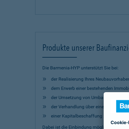
Produkte unserer Baufinanz
Die Barmenia-HYP unterstützt Sie bei:
der Realisierung Ihres Neubauvorhabe
dem Erwerb einer bestehenden Immobi
der Umsetzung von Umbau- und Mod
der Verhandlung über eine Anschlussfi
einer Kapitalbeschaffung zur freien 
Dabei ist die Einbindung möglicher
Förderm