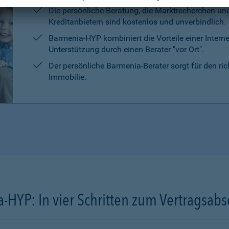
Die persönliche Beratung, die Marktrecherchen un
Kreditanbietern sind kostenlos und unverbindlich.
Barmenia-HYP kombiniert die Vorteile einer Intern
Unterstützung durch einen Berater "vor Ort".
Der persönliche Barmenia-Berater sorgt für den ri
Immobilie.
-HYP: In vier Schritten zum Vertragsabs