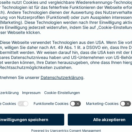
Vorteile der Barmenia-HYP
Barmenia-HYP ist ungebunden.
Barmenia-HYP kann durch den Zugriff auf den g
flexibel auf Ihre Wünsche reagieren.
Die Machbarkeit der Finanzierung zum besten Prei