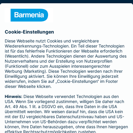
Presse
Unternehmen
Anfahrt
Affiliate-Partner werden
Barmenia ist Teil der BarmeniaGothaer
BELIEBTE SEITEN
Kranken-Zusatzversicherung
Tierversicherungen
Haftpflichtversicherung
Hausratversicherung
SERVICE
Adresse ändern
Schaden melden
Kilometerstandsmeldung
Serviceübersicht