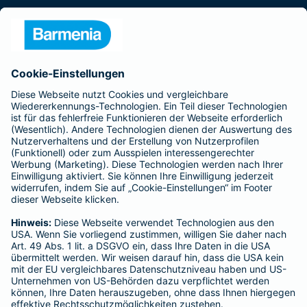
Presse
Unternehmen
Anfahrt
Affiliate-Partner werden
Barmenia ist Teil der BarmeniaGothaer
BELIEBTE SEITEN
Kranken-Zusatzversicherung
Tierversicherungen
Haftpflichtversicherung
Hausratversicherung
SERVICE
Adresse ändern
Schaden melden
Kilometerstandsmeldung
Serviceübersicht