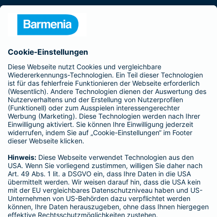
Presse
Unternehmen
Anfahrt
Affiliate-Partner werden
Barmenia ist Teil der BarmeniaGothaer
BELIEBTE SEITEN
Kranken-Zusatzversicherung
Tierversicherungen
Haftpflichtversicherung
Hausratversicherung
SERVICE
Adresse ändern
Schaden melden
Kilometerstandsmeldung
Serviceübersicht