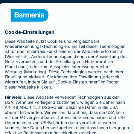
Presse
Unternehmen
Anfahrt
Affiliate-Partner werden
Barmenia ist Teil der BarmeniaGothaer
BELIEBTE SEITEN
Kranken-Zusatzversicherung
Tierversicherungen
Haftpflichtversicherung
Hausratversicherung
SERVICE
Adresse ändern
Schaden melden
Kilometerstandsmeldung
Serviceübersicht