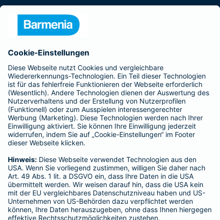
Presse
Unternehmen
Anfahrt
Affiliate-Partner werden
Barmenia ist Teil der BarmeniaGothaer
BELIEBTE SEITEN
Kranken-Zusatzversicherung
Tierversicherungen
Haftpflichtversicherung
Hausratversicherung
SERVICE
Adresse ändern
Schaden melden
Kilometerstandsmeldung
Serviceübersicht