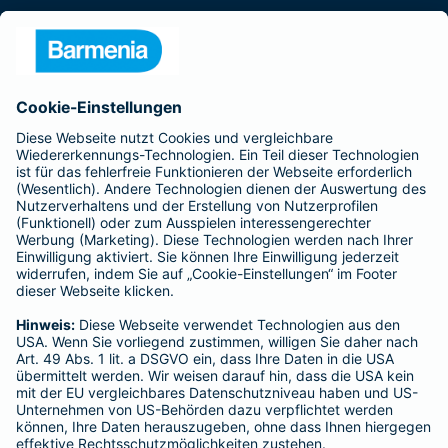
Presse
Unternehmen
Anfahrt
Affiliate-Partner werden
Barmenia ist Teil der BarmeniaGothaer
BELIEBTE SEITEN
Kranken-Zusatzversicherung
Tierversicherungen
Haftpflichtversicherung
Hausratversicherung
SERVICE
Adresse ändern
Schaden melden
Kilometerstandsmeldung
Serviceübersicht