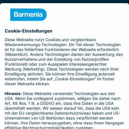
Presse
Unternehmen
Anfahrt
Affiliate-Partner werden
Barmenia ist Teil der BarmeniaGothaer
BELIEBTE SEITEN
Kranken-Zusatzversicherung
Tierversicherungen
Haftpflichtversicherung
Hausratversicherung
SERVICE
Adresse ändern
Schaden melden
Kilometerstandsmeldung
Serviceübersicht