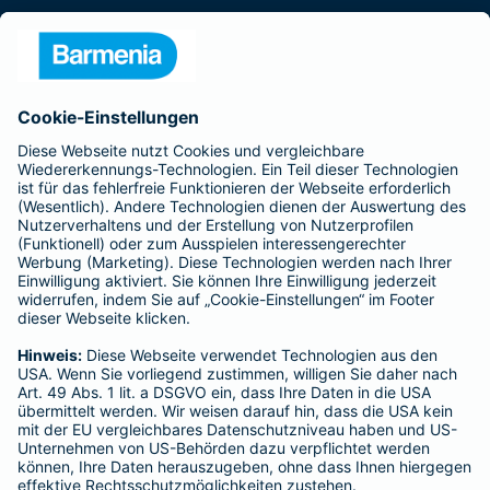
Presse
Unternehmen
Anfahrt
Affiliate-Partner werden
Barmenia ist Teil der BarmeniaGothaer
BELIEBTE SEITEN
Kranken-Zusatzversicherung
Tierversicherungen
Haftpflichtversicherung
Hausratversicherung
SERVICE
Adresse ändern
Schaden melden
Kilometerstandsmeldung
Serviceübersicht