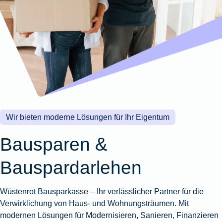
Wohnungsschutzbrief
Kunstversicherung
Montageversicherung
Zur
Zur
Zur
Gruppenunfall für
Gewässerschadenhaftpflicht
Reisehaftpflichtversicherung
Zur
Produktübersicht
Produktübersicht
Produktübersicht
Betriebe
Ausstellungsversicherung
Zur
Produktübersicht
Zur
Produktübersicht
Reiserücktrittsversicherung
Zur
Produktübersicht
Gruppenunfall für
Valorenversicherung
Produktübersicht
Vereine
Zur
Oldtimersammlungsversicherung
Produktübersicht
Zur
Produktübersicht
Wir bieten moderne Lösungen für Ihr Eigentum
Zur
Produktübersicht
Bausparen &
Bauspardarlehen
Wüstenrot Bausparkasse – Ihr verlässlicher Partner für die
Verwirklichung von Haus- und Wohnungsträumen. Mit
modernen Lösungen für Modernisieren, Sanieren, Finanzieren