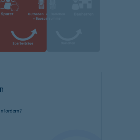
rn
anfordern?