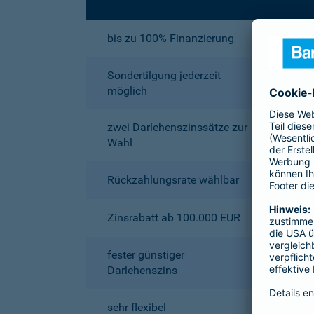
bis zu 100% Finanzierung
Sondertilgung jederzeit
möglich
zwei Darlehenszinssätze zur
Wahl
Rückzahlungsrate wählbar
Zinsrabatt ab 100.000 EUR
fester günstiger
Darlehenszins
sehr flexibel