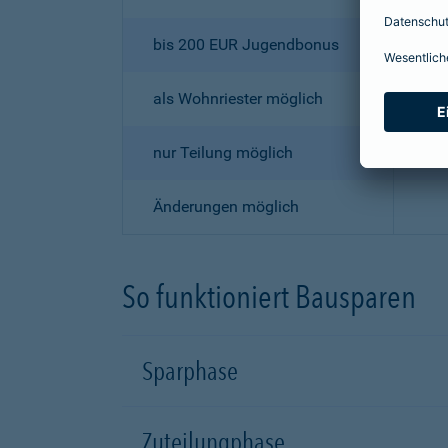
bis 200 EUR Jugendbonus
als Wohnriester möglich
nur Teilung möglich
Änderungen möglich
So funktioniert Bausparen
Sparphase
Zuteilungphase