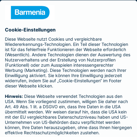
Presse
Unternehmen
Anfahrt
Affiliate-Partner werden
Barmenia ist Teil der BarmeniaGothaer
BELIEBTE SEITEN
Kranken-Zusatzversicherung
Tierversicherungen
Haftpflichtversicherung
Hausratversicherung
SERVICE
Adresse ändern
Schaden melden
Kilometerstandsmeldung
Serviceübersicht