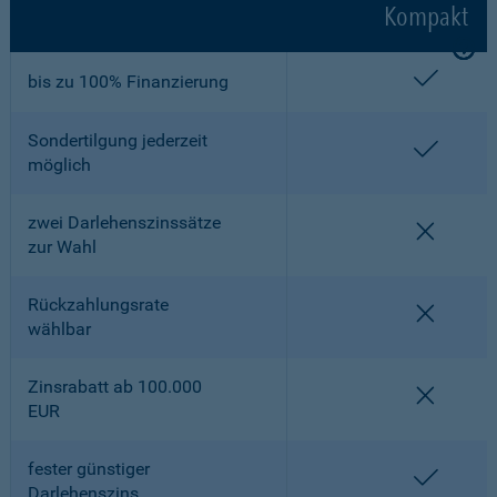
Kompakt
enthalt
bis zu 100% Finanzierung
Sondertilgung jederzeit
enthalt
möglich
zwei Darlehenszinssätze
nicht en
zur Wahl
Rückzahlungsrate
nicht en
wählbar
Zinsrabatt ab 100.000
nicht en
EUR
fester günstiger
enthalt
Darlehenszins