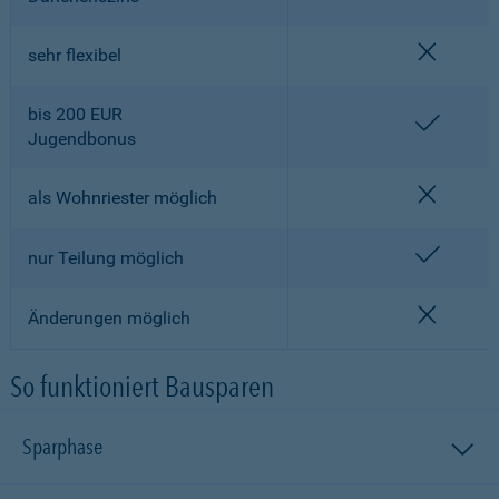
nicht en
sehr flexibel
bis 200 EUR
enthalt
Jugendbonus
nicht en
als Wohnriester möglich
enthalt
nur Teilung möglich
nicht en
Änderungen möglich
So funktioniert Bausparen
Sparphase