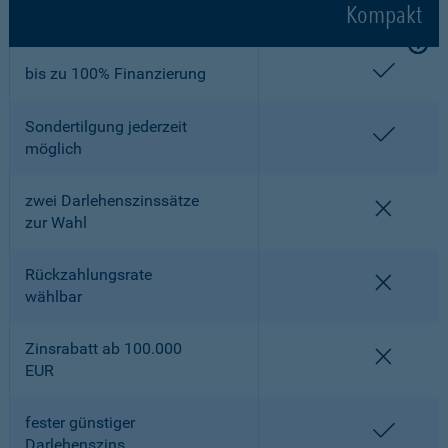
Kompakt
enthalt
bis zu 100% Finanzierung
Sondertilgung jederzeit
enthalt
möglich
zwei Darlehenszinssätze
nicht en
zur Wahl
Rückzahlungsrate
nicht en
wählbar
Zinsrabatt ab 100.000
nicht en
EUR
fester günstiger
enthalt
Darlehenszins