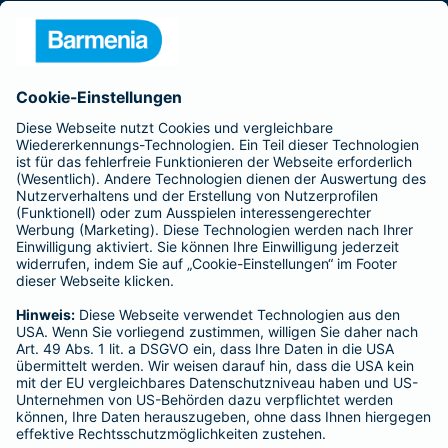
Presse
Unternehmen
Anfahrt
Affiliate-Partner werden
Barmenia ist Teil der BarmeniaGothaer
BELIEBTE SEITEN
Kranken-Zusatzversicherung
Tierversicherungen
Haftpflichtversicherung
Hausratversicherung
SERVICE
Adresse ändern
Schaden melden
Kilometerstandsmeldung
Serviceübersicht