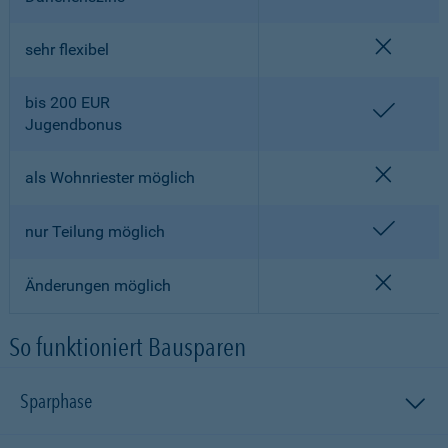
nicht en
sehr flexibel
bis 200 EUR
enthalt
Jugendbonus
nicht en
als Wohnriester möglich
enthalt
nur Teilung möglich
nicht en
Änderungen möglich
So funktioniert Bausparen
Sparphase