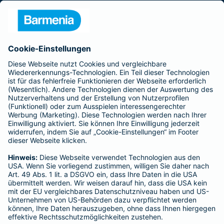
Presse
Unternehmen
Anfahrt
Affiliate-Partner werden
Barmenia ist Teil der BarmeniaGothaer
BELIEBTE SEITEN
Kranken-Zusatzversicherung
Tierversicherungen
Haftpflichtversicherung
Hausratversicherung
SERVICE
Adresse ändern
Schaden melden
Kilometerstandsmeldung
Serviceübersicht