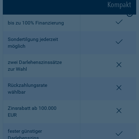
Kompakt
enthalt
bis zu 100% Finanzierung
Sondertilgung jederzeit
enthalt
möglich
zwei Darlehenszinssätze
nicht en
zur Wahl
Rückzahlungsrate
nicht en
wählbar
Zinsrabatt ab 100.000
nicht en
EUR
fester günstiger
enthalt
Darlehenszins