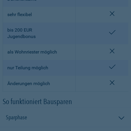
nicht en
sehr flexibel
bis 200 EUR
enthalt
Jugendbonus
nicht en
als Wohnriester möglich
enthalt
nur Teilung möglich
nicht en
Änderungen möglich
So funktioniert Bausparen
Sparphase