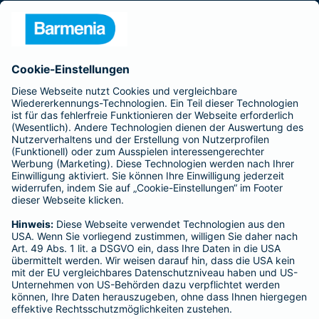
Presse
Unternehmen
Anfahrt
Affiliate-Partner werden
Barmenia ist Teil der BarmeniaGothaer
BELIEBTE SEITEN
Kranken-Zusatzversicherung
Tierversicherungen
Haftpflichtversicherung
Hausratversicherung
SERVICE
Adresse ändern
Schaden melden
Kilometerstandsmeldung
Serviceübersicht