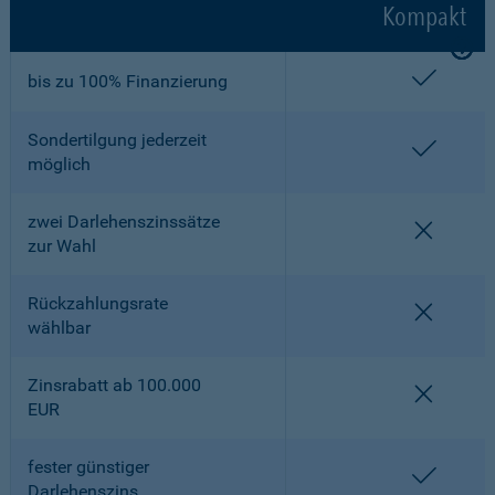
Kompakt
enthalt
bis zu 100% Finanzierung
Sondertilgung jederzeit
enthalt
möglich
zwei Darlehenszinssätze
nicht en
zur Wahl
Rückzahlungsrate
nicht en
wählbar
Zinsrabatt ab 100.000
nicht en
EUR
fester günstiger
enthalt
Darlehenszins