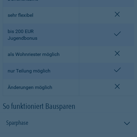
nicht en
sehr flexibel
bis 200 EUR
enthalt
Jugendbonus
nicht en
als Wohnriester möglich
enthalt
nur Teilung möglich
nicht en
Änderungen möglich
So funktioniert Bausparen
Sparphase