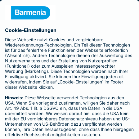
Presse
Unternehmen
Anfahrt
Affiliate-Partner werden
Barmenia ist Teil der BarmeniaGothaer
BELIEBTE SEITEN
Kranken-Zusatzversicherung
Tierversicherungen
Haftpflichtversicherung
Hausratversicherung
SERVICE
Adresse ändern
Schaden melden
Kilometerstandsmeldung
Serviceübersicht