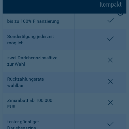
Kompakt
enthalt
bis zu 100% Finanzierung
Sondertilgung jederzeit
enthalt
möglich
zwei Darlehenszinssätze
nicht en
zur Wahl
Rückzahlungsrate
nicht en
wählbar
Zinsrabatt ab 100.000
nicht en
EUR
fester günstiger
enthalt
Darlehenszins