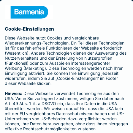
Presse
Unternehmen
Anfahrt
Affiliate-Partner werden
Barmenia ist Teil der BarmeniaGothaer
BELIEBTE SEITEN
Kranken-Zusatzversicherung
Tierversicherungen
Haftpflichtversicherung
Hausratversicherung
SERVICE
Adresse ändern
Schaden melden
Kilometerstandsmeldung
Serviceübersicht