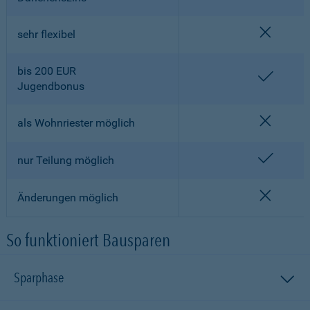
nicht en
sehr flexibel
bis 200 EUR
enthalt
Jugendbonus
nicht en
als Wohnriester möglich
enthalt
nur Teilung möglich
nicht en
Änderungen möglich
So funktioniert Bausparen
Sparphase