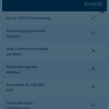
Kompakt
enthalt
bis zu 100% Finanzierung
Sondertilgung jederzeit
enthalt
möglich
zwei Darlehenszinssätze
nicht en
zur Wahl
Rückzahlungsrate
nicht en
wählbar
Zinsrabatt ab 100.000
nicht en
EUR
fester günstiger
enthalt
Darlehenszins