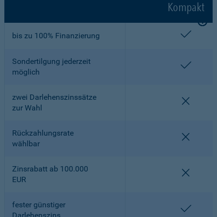
Kompakt
enthalt
bis zu 100% Finanzierung
Sondertilgung jederzeit
enthalt
möglich
zwei Darlehenszinssätze
nicht en
zur Wahl
Rückzahlungsrate
nicht en
wählbar
Zinsrabatt ab 100.000
nicht en
EUR
fester günstiger
enthalt
Darlehenszins