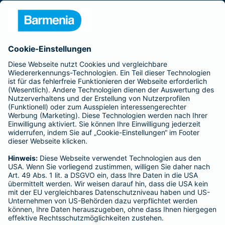
Presse
Unternehmen
Anfahrt
Affiliate-Partner werden
Barmenia ist Teil der BarmeniaGothaer
BELIEBTE SEITEN
Kranken-Zusatzversicherung
Tierversicherungen
Haftpflichtversicherung
Hausratversicherung
SERVICE
Adresse ändern
Schaden melden
Kilometerstandsmeldung
Serviceübersicht