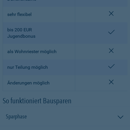
nicht en
sehr flexibel
bis 200 EUR
enthalt
Jugendbonus
nicht en
als Wohnriester möglich
enthalt
nur Teilung möglich
nicht en
Änderungen möglich
So funktioniert Bausparen
Sparphase