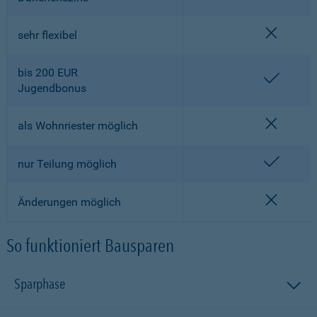
nicht en
sehr flexibel
bis 200 EUR
enthalt
Jugendbonus
nicht en
als Wohnriester möglich
enthalt
nur Teilung möglich
nicht en
Änderungen möglich
So funktioniert Bausparen
Sparphase