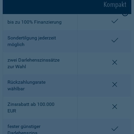
Kompakt
enthalt
bis zu 100% Finanzierung
Sondertilgung jederzeit
enthalt
möglich
zwei Darlehenszinssätze
nicht en
zur Wahl
Rückzahlungsrate
nicht en
wählbar
Zinsrabatt ab 100.000
nicht en
EUR
fester günstiger
enthalt
Darlehenszins