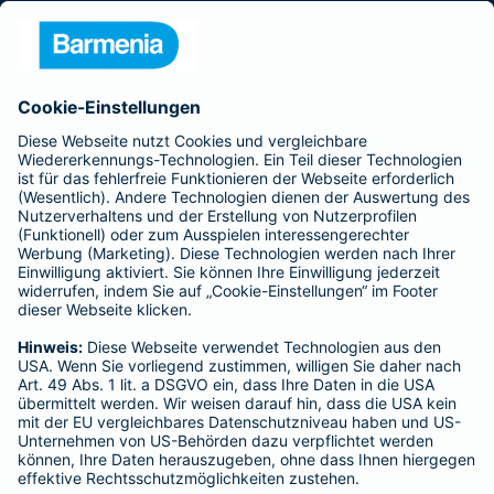
Presse
Unternehmen
Anfahrt
Affiliate-Partner werden
Barmenia ist Teil der BarmeniaGothaer
BELIEBTE SEITEN
Kranken-Zusatzversicherung
Tierversicherungen
Haftpflichtversicherung
Hausratversicherung
SERVICE
Adresse ändern
Schaden melden
Kilometerstandsmeldung
Serviceübersicht