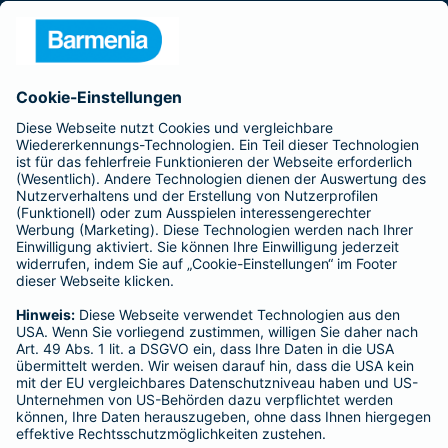
Presse
Unternehmen
Anfahrt
Affiliate-Partner werden
Barmenia ist Teil der BarmeniaGothaer
BELIEBTE SEITEN
Kranken-Zusatzversicherung
Tierversicherungen
Haftpflichtversicherung
Hausratversicherung
SERVICE
Adresse ändern
Schaden melden
Kilometerstandsmeldung
Serviceübersicht