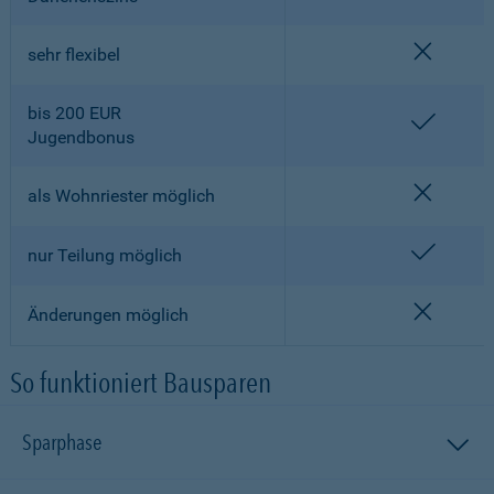
nicht en
sehr flexibel
bis 200 EUR
enthalt
Jugendbonus
nicht en
als Wohnriester möglich
enthalt
nur Teilung möglich
nicht en
Änderungen möglich
So funktioniert Bausparen
Sparphase