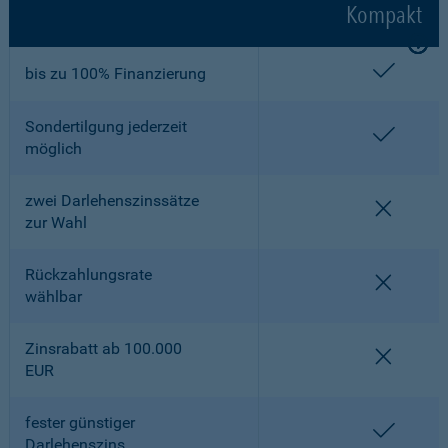
Kompakt
enthalt
bis zu 100% Finanzierung
Sondertilgung jederzeit
enthalt
möglich
zwei Darlehenszinssätze
nicht en
zur Wahl
Rückzahlungsrate
nicht en
wählbar
Zinsrabatt ab 100.000
nicht en
EUR
fester günstiger
enthalt
Darlehenszins