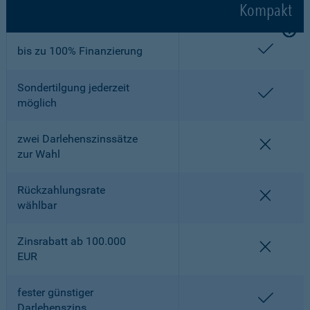
Kompakt
enthalt
bis zu 100% Finanzierung
Sondertilgung jederzeit
enthalt
möglich
zwei Darlehenszinssätze
nicht en
zur Wahl
Rückzahlungsrate
nicht en
wählbar
Zinsrabatt ab 100.000
nicht en
EUR
fester günstiger
enthalt
Darlehenszins