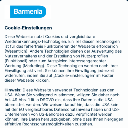
Presse
Unternehmen
Anfahrt
Affiliate-Partner werden
Barmenia ist Teil der BarmeniaGothaer
BELIEBTE SEITEN
Kranken-Zusatzversicherung
Tierversicherungen
Haftpflichtversicherung
Hausratversicherung
SERVICE
Adresse ändern
Schaden melden
Kilometerstandsmeldung
Serviceübersicht