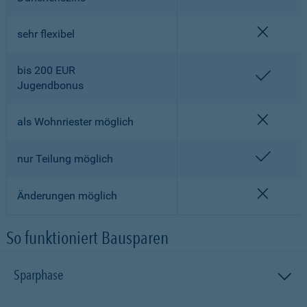
nicht en
sehr flexibel
bis 200 EUR
enthalt
Jugendbonus
nicht en
als Wohnriester möglich
enthalt
nur Teilung möglich
nicht en
Änderungen möglich
So funktioniert Bausparen
Sparphase