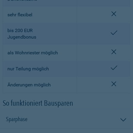
nicht en
sehr flexibel
bis 200 EUR
enthalt
Jugendbonus
nicht en
als Wohnriester möglich
enthalt
nur Teilung möglich
nicht en
Änderungen möglich
So funktioniert Bausparen
Sparphase