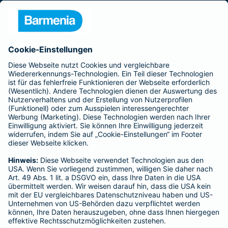
Presse
Unternehmen
Anfahrt
Affiliate-Partner werden
Barmenia ist Teil der BarmeniaGothaer
BELIEBTE SEITEN
Kranken-Zusatzversicherung
Tierversicherungen
Haftpflichtversicherung
Hausratversicherung
SERVICE
Adresse ändern
Schaden melden
Kilometerstandsmeldung
Serviceübersicht