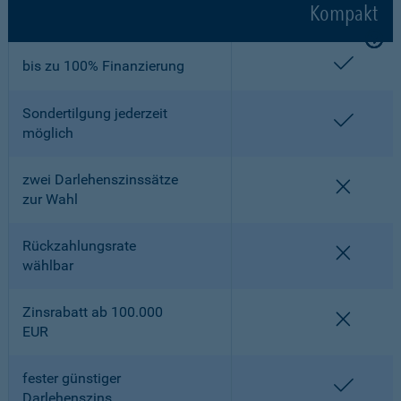
Kompakt
enthalt
bis zu 100% Finanzierung
Sondertilgung jederzeit
enthalt
möglich
zwei Darlehenszinssätze
nicht en
zur Wahl
Rückzahlungsrate
nicht en
wählbar
Zinsrabatt ab 100.000
nicht en
EUR
fester günstiger
enthalt
Darlehenszins