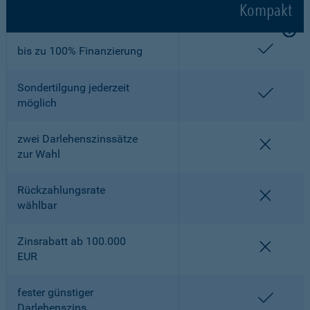
Kompakt
enthalt
bis zu 100% Finanzierung
Sondertilgung jederzeit
enthalt
möglich
zwei Darlehenszinssätze
nicht en
zur Wahl
Rückzahlungsrate
nicht en
wählbar
Zinsrabatt ab 100.000
nicht en
EUR
fester günstiger
enthalt
Darlehenszins