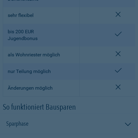
nicht en
sehr flexibel
bis 200 EUR
enthalt
Jugendbonus
nicht en
als Wohnriester möglich
enthalt
nur Teilung möglich
nicht en
Änderungen möglich
So funktioniert Bausparen
Sparphase