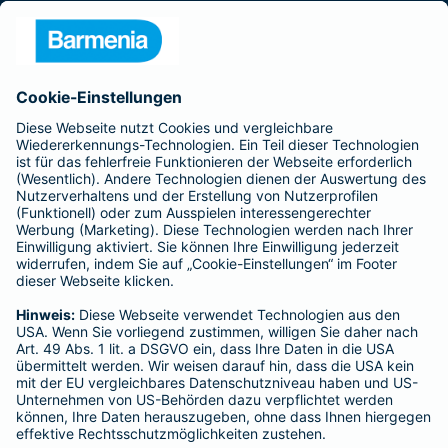
Presse
Unternehmen
Anfahrt
Affiliate-Partner werden
Barmenia ist Teil der BarmeniaGothaer
BELIEBTE SEITEN
Kranken-Zusatzversicherung
Tierversicherungen
Haftpflichtversicherung
Hausratversicherung
SERVICE
Adresse ändern
Schaden melden
Kilometerstandsmeldung
Serviceübersicht