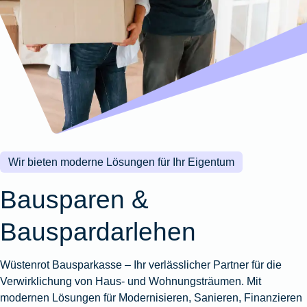
Wohnungsschutzbrief
Kunstversicherung
Montageversicherung
Zur
Zur
Zur
Gruppenunfall für
Gewässerschadenhaftpflicht
Reisehaftpflichtversicherung
Zur
Produktübersicht
Produktübersicht
Produktübersicht
Betriebe
Ausstellungsversicherung
Zur
Produktübersicht
Zur
Produktübersicht
Reiserücktrittsversicherung
Zur
Produktübersicht
Gruppenunfall für
Valorenversicherung
Produktübersicht
Vereine
Zur
Oldtimersammlungsversicherung
Produktübersicht
Zur
Produktübersicht
Wir bieten moderne Lösungen für Ihr Eigentum
Zur
Produktübersicht
Bausparen &
Bauspardarlehen
Wüstenrot Bausparkasse – Ihr verlässlicher Partner für die
Verwirklichung von Haus- und Wohnungsträumen. Mit
modernen Lösungen für Modernisieren, Sanieren, Finanzieren