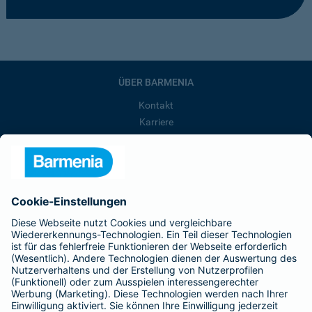
ÜBER BARMENIA
Kontakt
Karriere
Presse
Unternehmen
Anfahrt
Affiliate-Partner werden
Barmenia ist Teil der BarmeniaGothaer
BELIEBTE SEITEN
Kranken-Zusatzversicherung
Tierversicherungen
Haftpflichtversicherung
Hausratversicherung