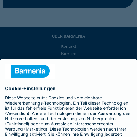
ÜBER BARMENIA
Kontakt
Karriere
Presse
Unternehmen
Anfahrt
Affiliate-Partner werden
Barmenia ist Teil der BarmeniaGothaer
BELIEBTE SEITEN
Kranken-Zusatzversicherung
Tierversicherungen
Haftpflichtversicherung
Hausratversicherung