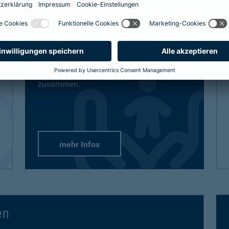
definitiv den bestmöglichen Schutz
bekommt, sind auch unsere Lösungen
vielfältig und flexibel.
Passend-für-Kinder-Schutz
: Wählen Sie
aus unseren empfohlenen Paketen oder
stellen Sie sich gezielt die Produkte
zusammen.
mehr Infos
en