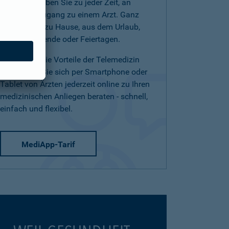
(Telearzt) haben Sie zu jeder Zeit, an
jedem Ort Zugang zu einem Arzt. Ganz
einfach von zu Hause, aus dem Urlaub,
am Wochenende oder Feiertagen.
Nutzen Sie die Vorteile der Telemedizin
und lassen Sie sich per Smartphone oder
Tablet von Ärzten jederzeit online zu Ihren
medizinischen Anliegen beraten - schnell,
einfach und flexibel.
MediApp-Tarif