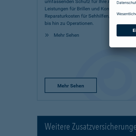
umfassenden Schutz für Ihre Augen inkl.
Leistungen für Brillen und Kontaktlinsen,
Reparaturkosten für Sehhilfen, Vorsorge
bis hin zu Operationen.
Mehr Sehen
Mehr Sehen
Weitere Zusatzversicherung