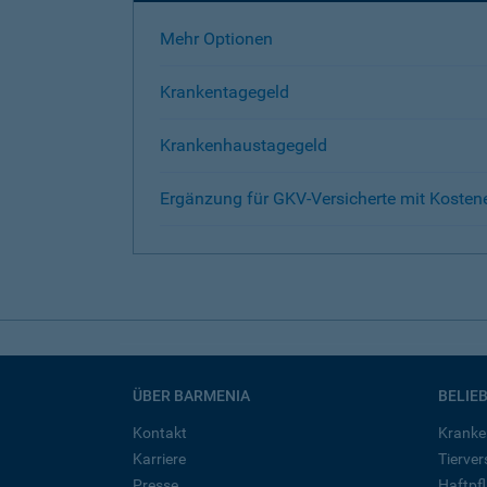
Mehr Optionen
Krankentagegeld
Krankenhaustagegeld
Ergänzung für GKV-Versicherte mit Kosten
ÜBER BARMENIA
BELIE
Kontakt
Kranke
Karriere
Tierve
Presse
Haftpfl