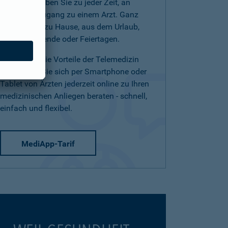
(Telearzt) haben Sie zu jeder Zeit, an
jedem Ort Zugang zu einem Arzt. Ganz
einfach von zu Hause, aus dem Urlaub,
am Wochenende oder Feiertagen.
Nutzen Sie die Vorteile der Telemedizin
und lassen Sie sich per Smartphone oder
Tablet von Ärzten jederzeit online zu Ihren
medizinischen Anliegen beraten - schnell,
einfach und flexibel.
MediApp-Tarif