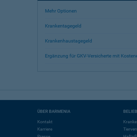
Mehr Optionen
Krankentagegeld
Krankenhaustagegeld
Ergänzung für GKV-Versicherte mit Kosten
ÜBER BARMENIA
BELIE
Kontakt
Kranke
Karriere
Tierve
Presse
Haftpfl