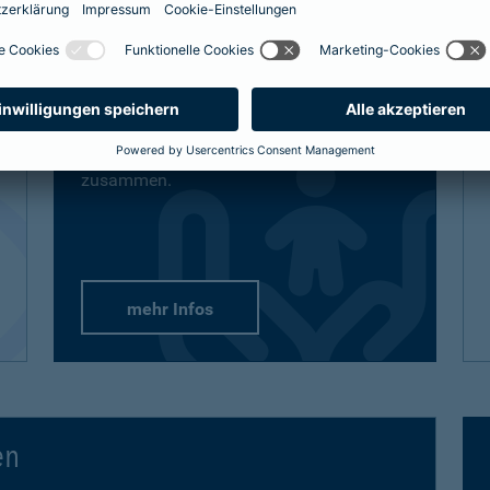
definitiv den bestmöglichen Schutz
bekommt, sind auch unsere Lösungen
vielfältig und flexibel.
Passend-für-Kinder-Schutz
: Wählen Sie
aus unseren empfohlenen Paketen oder
stellen Sie sich gezielt die Produkte
zusammen.
mehr Infos
en