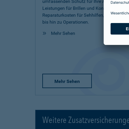
umfassenden Schutz für Ihre Augen inkl.
Leistungen für Brillen und Kontaktlinsen,
Reparaturkosten für Sehhilfen, Vorsorge
bis hin zu Operationen.
Mehr Sehen
Mehr Sehen
Weitere Zusatzversicherung