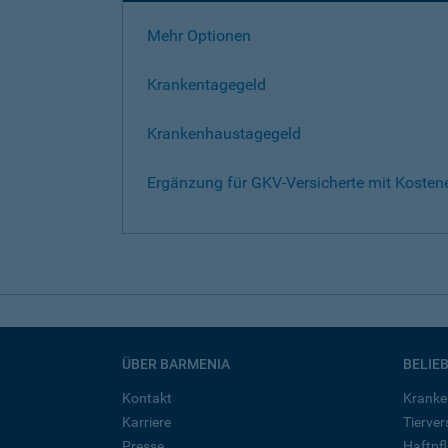
Mehr Optionen
Krankentagegeld
Krankenhaustagegeld
Ergänzung für GKV-Versicherte mit Kosten
ÜBER BARMENIA
BELIE
Kontakt
Kranke
Karriere
Tierve
Presse
Haftpfl