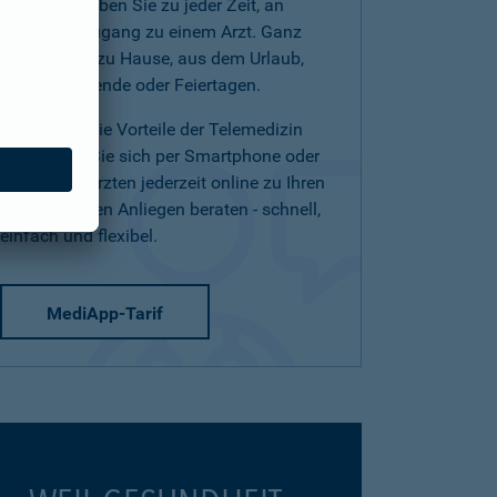
(Telearzt) haben Sie zu jeder Zeit, an
jedem Ort Zugang zu einem Arzt. Ganz
einfach von zu Hause, aus dem Urlaub,
am Wochenende oder Feiertagen.
Nutzen Sie die Vorteile der Telemedizin
und lassen Sie sich per Smartphone oder
Tablet von Ärzten jederzeit online zu Ihren
medizinischen Anliegen beraten - schnell,
einfach und flexibel.
MediApp-Tarif