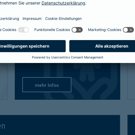
definitiv den bestmöglichen Schutz
bekommt, sind auch unsere Lösungen
vielfältig und flexibel.
Passend-für-Kinder-Schutz
: Wählen Sie
aus unseren empfohlenen Paketen oder
stellen Sie sich gezielt die Produkte
zusammen.
mehr Infos
en