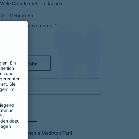
Viele Gründe mehr zu lächeln.
Mehr Zahn
Mehr Zahnvorsorge D
Mehr Zahn
Telearzt
Mit dem Barmenia MediApp-Tarif