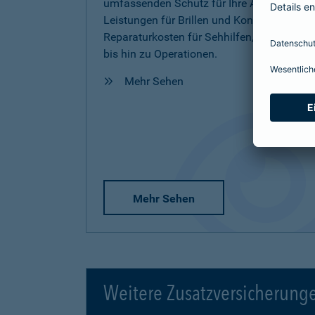
umfassenden Schutz für Ihre Augen inkl.
Leistungen für Brillen und Kontaktlinsen,
Reparaturkosten für Sehhilfen, Vorsorge
bis hin zu Operationen.
Mehr Sehen
Mehr Sehen
Weitere Zusatzversicherung