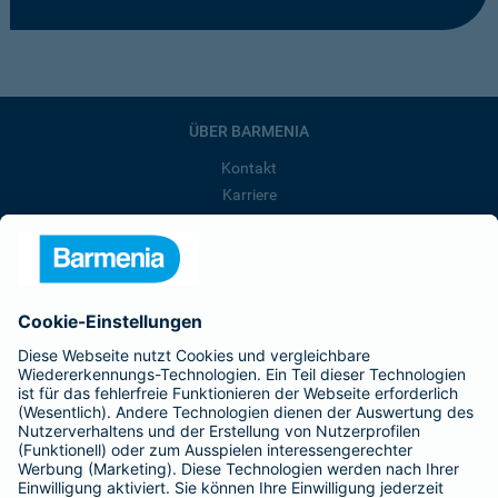
ÜBER BARMENIA
Kontakt
Karriere
Presse
Unternehmen
Anfahrt
Affiliate-Partner werden
Barmenia ist Teil der BarmeniaGothaer
BELIEBTE SEITEN
Kranken-Zusatzversicherung
Tierversicherungen
Haftpflichtversicherung
Hausratversicherung