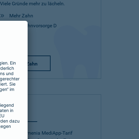
Viele Gründe mehr zu lächeln.
Mehr Zahn
Mehr Zahnvorsorge D
Mehr Zahn
Telearzt
Mit dem Barmenia MediApp-Tarif