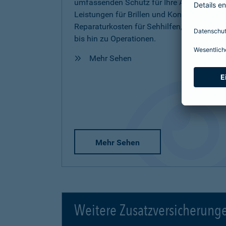
umfassenden Schutz für Ihre Augen inkl.
Leistungen für Brillen und Kontaktlinsen,
Reparaturkosten für Sehhilfen, Vorsorge
bis hin zu Operationen.
Mehr Sehen
Mehr Sehen
Weitere Zusatzversicherung