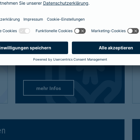
definitiv den bestmöglichen Schutz
bekommt, sind auch unsere Lösungen
vielfältig und flexibel.
Passend-für-Kinder-Schutz
: Wählen Sie
aus unseren empfohlenen Paketen oder
stellen Sie sich gezielt die Produkte
zusammen.
mehr Infos
en