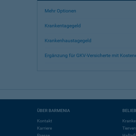
Mehr Optionen
Krankentagegeld
Krankenhaustagegeld
Ergänzung für GKV-Versicherte mit Kosten
ÜBER BARMENIA
BELIE
Kontakt
Kranke
Karriere
Tierve
Presse
Haftpfl