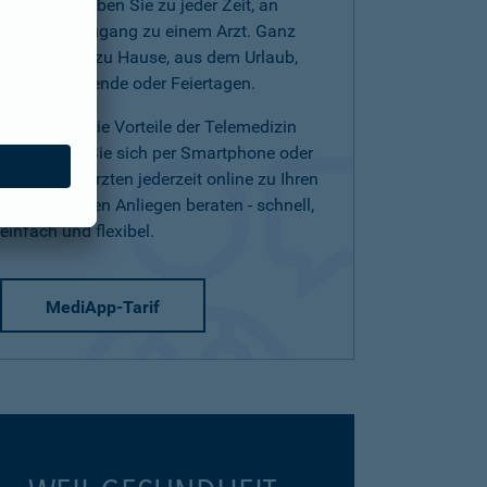
(Telearzt) haben Sie zu jeder Zeit, an
jedem Ort Zugang zu einem Arzt. Ganz
einfach von zu Hause, aus dem Urlaub,
am Wochenende oder Feiertagen.
Nutzen Sie die Vorteile der Telemedizin
und lassen Sie sich per Smartphone oder
Tablet von Ärzten jederzeit online zu Ihren
medizinischen Anliegen beraten - schnell,
einfach und flexibel.
MediApp-Tarif