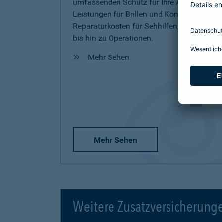
umfassenden Schutz für Ihre Augen inkl.
Leistungen für Brillen und Kontaktlinsen,
Reparaturkosten für Sehhilfen, Vorsorge
bis hin zu Operationen.
Mehr Sehen
Mehr Sehen
Weitere Zusatzversicherung