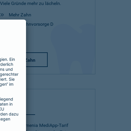
Viele Gründe mehr zu lächeln.
Mehr Zahn
Mehr Zahnvorsorge D
Mehr Zahn
Telearzt
Mit dem Barmenia MediApp-Tarif