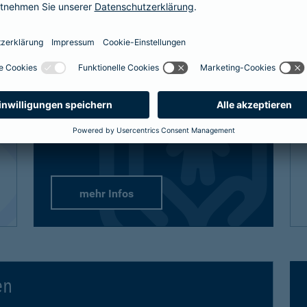
definitiv den bestmöglichen Schutz
bekommt, sind auch unsere Lösungen
vielfältig und flexibel.
Passend-für-Kinder-Schutz
: Wählen Sie
aus unseren empfohlenen Paketen oder
stellen Sie sich gezielt die Produkte
zusammen.
mehr Infos
en