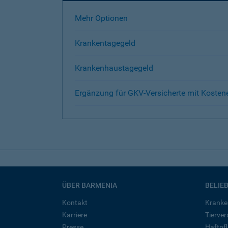
Mehr Optionen
Krankentagegeld
Krankenhaustagegeld
Ergänzung für GKV-Versicherte mit Kosten
ÜBER BARMENIA
BELIE
Kontakt
Kranke
Karriere
Tierve
Presse
Haftpfl