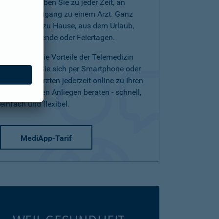
(Telearzt) haben Sie zu jeder Zeit, an
jedem Ort Zugang zu einem Arzt. Ganz
einfach von zu Hause, aus dem Urlaub,
am Wochenende oder Feiertagen.
Nutzen Sie die Vorteile der Telemedizin
und lassen Sie sich per Smartphone oder
Tablet von Ärzten jederzeit online zu Ihren
medizinischen Anliegen beraten - schnell,
einfach und flexibel.
MediApp-Tarif