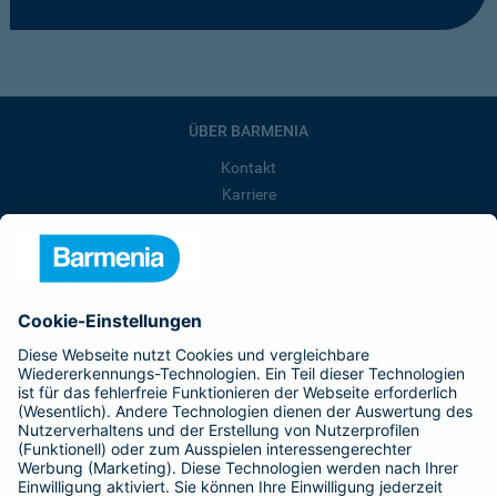
ÜBER BARMENIA
Kontakt
Karriere
Presse
Unternehmen
Anfahrt
Affiliate-Partner werden
Barmenia ist Teil der BarmeniaGothaer
BELIEBTE SEITEN
Kranken-Zusatzversicherung
Tierversicherungen
Haftpflichtversicherung
Hausratversicherung