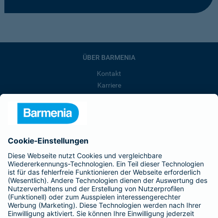
ÜBER BARMENIA
Kontakt
Karriere
Presse
Unternehmen
Anfahrt
Affiliate-Partner werden
Barmenia ist Teil der BarmeniaGothaer
BELIEBTE SEITEN
Kranken-Zusatzversicherung
Tierversicherungen
Haftpflichtversicherung
Hausratversicherung