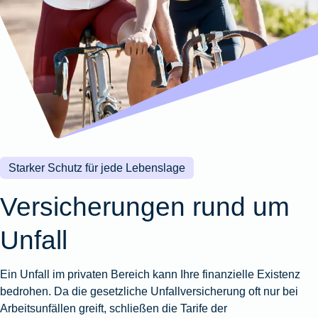
Wohnungsschutzbrief
Kunstversicherung
Montageversicherung
Zur
Zur
Zur
Gruppenunfall für
Gewässerschadenhaftpflicht
Reisehaftpflichtversicherung
Zur
Produktübersicht
Produktübersicht
Produktübersicht
Betriebe
Ausstellungsversicherung
Zur
Produktübersicht
Zur
Produktübersicht
Reiserücktrittsversicherung
Zur
Produktübersicht
Gruppenunfall für
Valorenversicherung
Produktübersicht
Vereine
Zur
Oldtimersammlungsversicherung
Produktübersicht
Zur
Produktübersicht
Starker Schutz für jede Lebenslage
Zur
Produktübersicht
Versicherungen rund um
Unfall
Ein Unfall im privaten Bereich kann Ihre finanzielle Existenz
bedrohen. Da die gesetzliche Unfallversicherung oft nur bei
Arbeitsunfällen greift, schließen die Tarife der