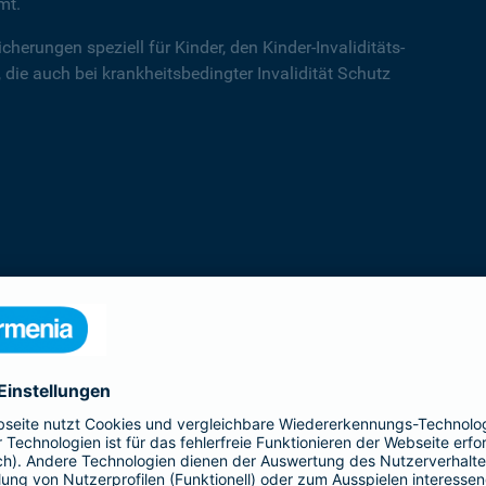
mt.
cherungen speziell für Kinder, den Kinder-Invaliditäts-
 die auch bei krankheitsbedingter Invalidität Schutz
Kinder-Invaliditätsschutz
Der Kinder-Invaliditäts-Sorglos-Schutz