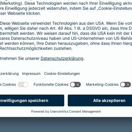
(KISS) sichert die finanzielle und soziale
Zukunft Ihrer Kinder bei
krankheits- oder
unfallbedingter Invalidität
Reha-Management inklusive
mehr Infos