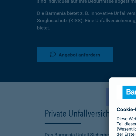
sind individuell auf Ihre Bedürfnisse abgestim
Die Barmenia bietet z. B. innovative Unfallversi
Sorglosschutz (KISS). Eine Unfallversicherung,
bietet.
Angebot anfordern
NEU!
Private Unfallversicherung
Das Barmenia-Unfall-Sicherheitskonzept