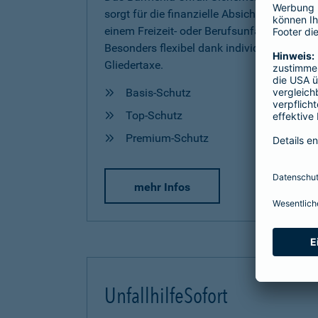
sorgt für die finanzielle Absicherung nach
einem Freizeit- oder Berufsunfall.
Besonders flexibel dank individueller
Gliedertaxe.
Basis-Schutz
Top-Schutz
Premium-Schutz
mehr Infos
UnfallhilfeSofort