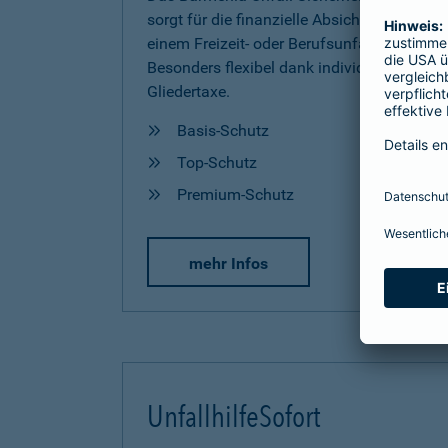
sorgt für die finanzielle Absicherung nach
einem Freizeit- oder Berufsunfall.
Besonders flexibel dank individueller
Gliedertaxe.
Basis-Schutz
Top-Schutz
Premium-Schutz
mehr Infos
UnfallhilfeSofort