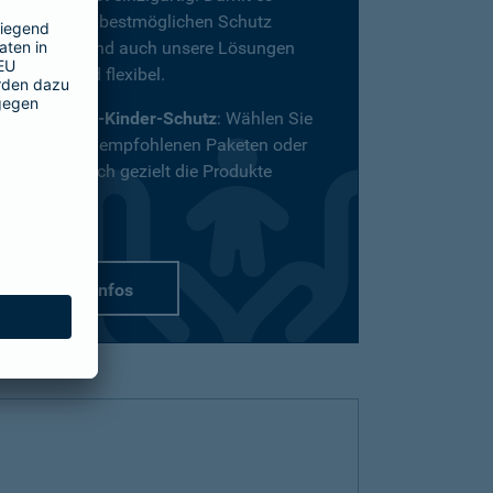
definitiv den bestmöglichen Schutz
bekommt, sind auch unsere Lösungen
vielfältig und flexibel.
Passend-für-Kinder-Schutz
: Wählen Sie
aus unseren empfohlenen Paketen oder
stellen Sie sich gezielt die Produkte
zusammen.
mehr Infos