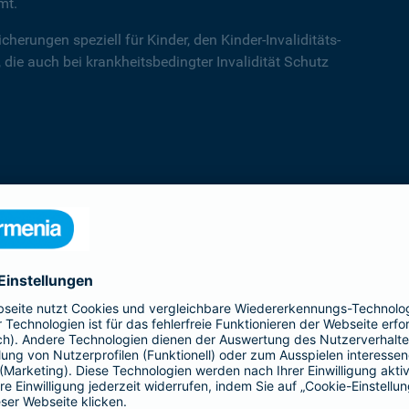
mt.
cherungen speziell für Kinder, den Kinder-Invaliditäts-
 die auch bei krankheitsbedingter Invalidität Schutz
Kinder-Invaliditätsschutz
Der Kinder-Invaliditäts-Sorglos-Schutz