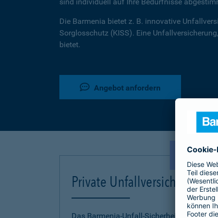
sind individuell auf Ihre Bedürfnisse abgestim
Die Barmenia bietet z. B. innovative Unfallversi
Sorglosschutz (KISS). Eine Unfallversicherung,
bietet.
Angebot anfordern
NEU!
Private Unfallversicherung
Das Barmenia-Unfall-Sicherheitskonzept