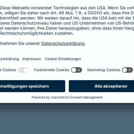
(KISS) sichert die finanzielle und soziale
Zukunft Ihrer Kinder bei
krankheits- oder
unfallbedingter Invalidität
Reha-Management inklusive
mehr Infos