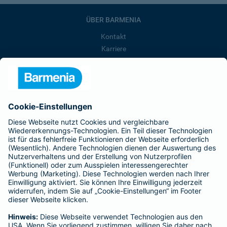
ÜBER BARMENIA
Kontakt
Karriere
Presse
Unternehmen
Anfahrt
Affiliate-Partner werden
Barmenia ist Teil der BarmeniaGothaer
BELIEBTE SEITEN
Kranken-Zusatzversicherung
Tierversicherungen
Haftpflichtversicherung
Hausratversicherung
SERVICE
Adresse ändern