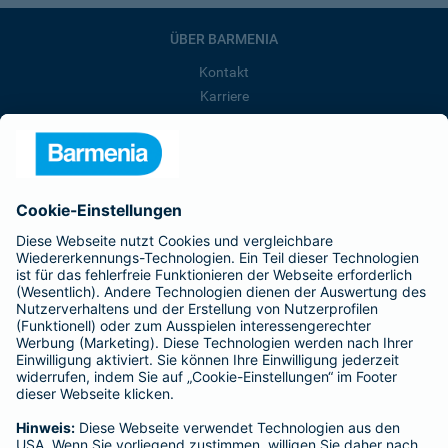
ÜBER BARMENIA
Kontakt
Karriere
Presse
Unternehmen
Anfahrt
Affiliate-Partner werden
Barmenia ist Teil der BarmeniaGothaer
BELIEBTE SEITEN
Kranken-Zusatzversicherung
Tierversicherungen
Haftpflichtversicherung
Hausratversicherung
SERVICE
Adresse ändern