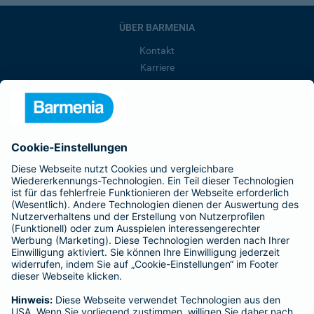
ÜBER BARMENIA
Kontakt
Karriere
Presse
Unternehmen
Anfahrt
Affiliate-Partner werden
Barmenia ist Teil der BarmeniaGothaer
BELIEBTE SEITEN
Kranken-Zusatzversicherung
Tierversicherungen
Haftpflichtversicherung
Hausratversicherung
SERVICE
Adresse ändern