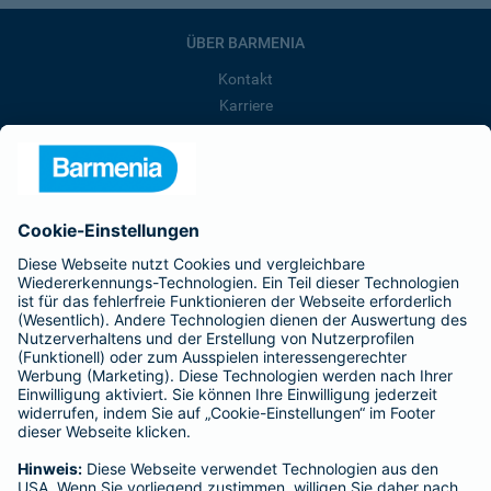
ÜBER BARMENIA
Kontakt
Karriere
Presse
Unternehmen
Anfahrt
Affiliate-Partner werden
Barmenia ist Teil der BarmeniaGothaer
BELIEBTE SEITEN
Kranken-Zusatzversicherung
Tierversicherungen
Haftpflichtversicherung
Hausratversicherung
SERVICE
Adresse ändern