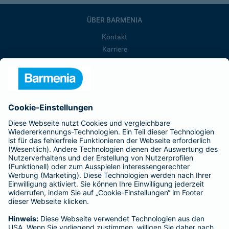
ÜBER BARMENIA
Kontakt
Karriere
Presse
Unternehmen
Anfahrt
Affiliate-Partner werden
Barmenia ist Teil der BarmeniaGothaer
BELIEBTE SEITEN
Kranken-Zusatzversicherung
Tierversicherungen
Haftpflichtversicherung
Hausratversicherung
SERVICE
Adresse ändern