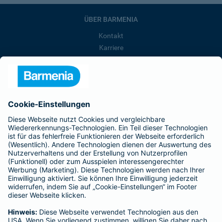
ÜBER BARMENIA
Kontakt
Karriere
Presse
Unternehmen
Anfahrt
Affiliate-Partner werden
Barmenia ist Teil der BarmeniaGothaer
BELIEBTE SEITEN
Kranken-Zusatzversicherung
Tierversicherungen
Haftpflichtversicherung
Hausratversicherung
SERVICE
Adresse ändern