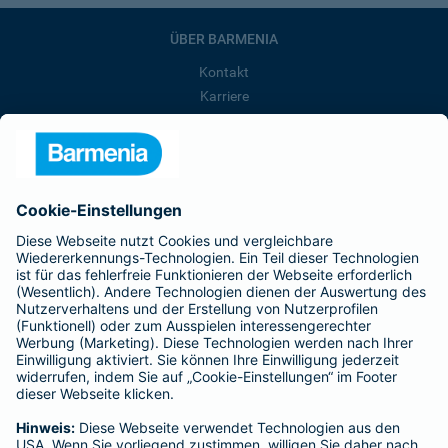
ÜBER BARMENIA
Kontakt
Karriere
Presse
Unternehmen
Anfahrt
Affiliate-Partner werden
Barmenia ist Teil der BarmeniaGothaer
BELIEBTE SEITEN
Kranken-Zusatzversicherung
Tierversicherungen
Haftpflichtversicherung
Hausratversicherung
SERVICE
Adresse ändern