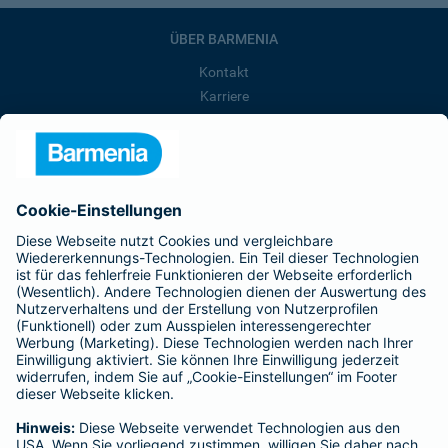
ÜBER BARMENIA
Kontakt
Karriere
Presse
Unternehmen
Anfahrt
Affiliate-Partner werden
Barmenia ist Teil der BarmeniaGothaer
BELIEBTE SEITEN
Kranken-Zusatzversicherung
Tierversicherungen
Haftpflichtversicherung
Hausratversicherung
SERVICE
Adresse ändern