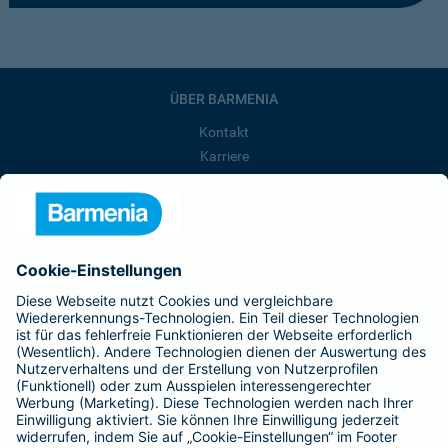
ÜBER BARMENIA
Kontakt
Karriere
Presse
Unternehmen
Anfahrt
Affiliate-Partner werden
Barmenia ist Teil der BarmeniaGothaer
BELIEBTE SEITEN
Kranken-Zusatzversicherung
Tierversicherungen
Haftpflichtversicherung
Hausratversicherung