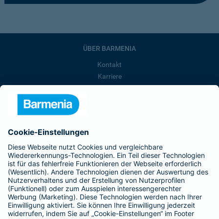
ÜBER BARMENIA
Kontakt
Karriere
Presse
Unternehmen
Anfahrt
Affiliate-Partner werden
Barmenia ist Teil der BarmeniaGothaer
BELIEBTE SEITEN
Kranken-Zusatzversicherung
Tierversicherungen
Haftpflichtversicherung
Hausratversicherung