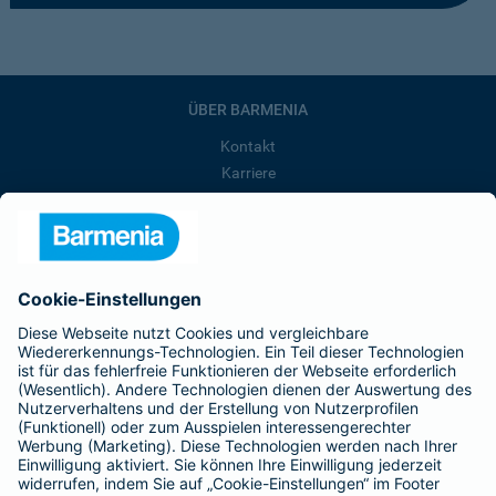
ÜBER BARMENIA
Kontakt
Karriere
Presse
Unternehmen
Anfahrt
Affiliate-Partner werden
Barmenia ist Teil der BarmeniaGothaer
BELIEBTE SEITEN
Kranken-Zusatzversicherung
Tierversicherungen
Haftpflichtversicherung
Hausratversicherung