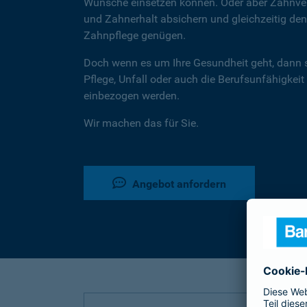
Wünsche einsetzen können. Oder aber Zahnver
und Zahnerhalt absichern und gleichzeitig d
Zahnpflege genügen.
Doch wenn es um Ihre Gesundheit geht, dann 
Pflege, Unfall oder auch die Berufsunfähigkeit
einbezogen werden.
Wir machen das für Sie.
Angebot anfordern