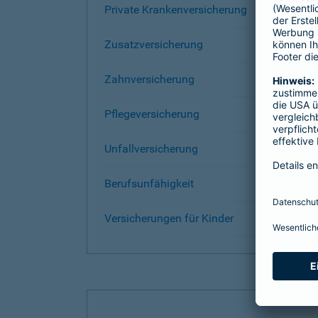
Private Krankenversicherung
Zusatzversicherung
Zahnversicherung
Pflegeversicherung
Unfallversicherung
Berufsunfähigkeit
Versicherungen für Kinder