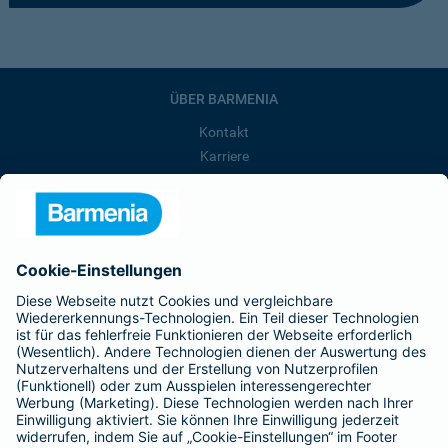
ÜBER BARMENIA
Kontakt
Karriere
Presse
Unternehmen
Anfahrt
Affiliate-Partner werden
Barmenia ist Teil der BarmeniaGothaer
BELIEBTE SEITEN
Kranken-Zusatzversicherung
Tierversicherungen
Haftpflichtversicherung
Hausratversicherung